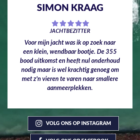
SIMON KRAAG
Filled
Filled
Filled
Filled
Filled
star
star
star
star
star
JACHTBEZITTER
Voor mijn jacht was ik op zoek naar
een klein, wendbaar bootje. De 355
bood uitkomst en heeft nul onderhoud
nodig maar is wel krachtig genoeg om
met z'n vieren te varen naar smallere
aanmeerplekken.
VOLG ONS OP INSTAGRAM