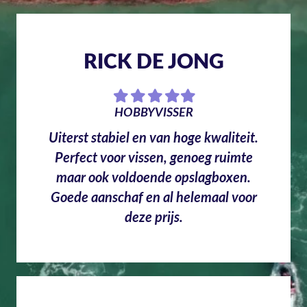
RICK DE JONG
Filled
Filled
Filled
Filled
Filled
star
star
star
star
star
HOBBYVISSER
Uiterst stabiel en van hoge kwaliteit.
Perfect voor vissen, genoeg ruimte
maar ook voldoende opslagboxen.
Goede aanschaf en al helemaal voor
deze prijs.