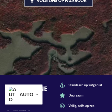
VOLG ONS OP FACEBOOK
Standaard rijk uitgerust
PAN'S MARINE
AUTO
Duurzaam
Grutbroek 43
7008 AL Doetinchem
Veilig, zelfs op zee
+31 630485513